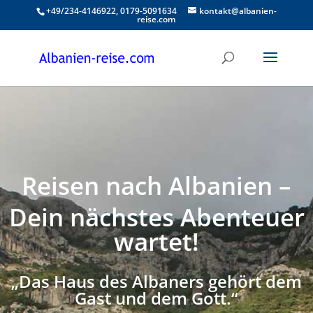
+49/234-4146922, 0179-5091634
kontakt@albanien-
reise.com
Reisen nach Albanien –
Dein nächstes Abenteuer
wartet!
„Das Haus des Albaners gehört dem
Gast und dem Gott.“